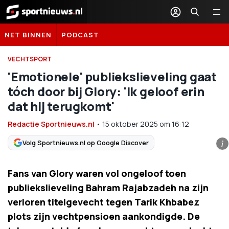
Sportnieuws.nl
NET BINNEN
PODCAST
VECHTSPORT
'Emotionele' publiekslieveling gaat
tóch door bij Glory: 'Ik geloof erin
dat hij terugkomt'
Redactie Sportnieuws.nl
•
15 oktober 2025
om
16:12
Volg Sportnieuws.nl op Google Discover
i
Fans van Glory waren vol ongeloof toen
publiekslieveling Bahram Rajabzadeh na zijn
verloren titelgevecht tegen Tarik Khbabez
plots zijn vechtpensioen aankondigde. De