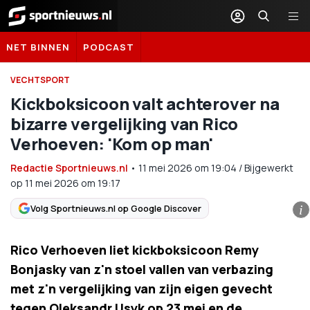
Sportnieuws.nl
NET BINNEN
PODCAST
VECHTSPORT
Kickboksicoon valt achterover na
bizarre vergelijking van Rico
Verhoeven: 'Kom op man'
Redactie Sportnieuws.nl
•
11 mei 2026
om
19:04
/
Bijgewerkt
op 11 mei 2026 om 19:17
Volg Sportnieuws.nl op Google Discover
i
Rico Verhoeven liet kickboksicoon Remy
Bonjasky van z'n stoel vallen van verbazing
met z'n vergelijking van zijn eigen gevecht
tegen Oleksandr Usyk op 23 mei en de