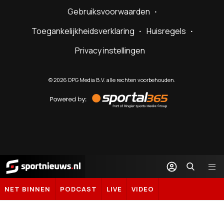
Gebruiksvoorwaarden
Toegankelijkheidsverklaring
Huisregels
Privacy instellingen
©
2026
DPG Media B.V. alle rechten voorbehouden.
Powered
by
Sportal365
Sportnieuws.nl
NET BINNEN
PODCAST
LIVE
VIDEO