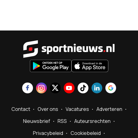
Sportnieu
Contact
Over ons
Vacatures
Adverteren
Nieuwsbrief
RSS
Auteursrechten
Privacybeleid
Cookiebeleid