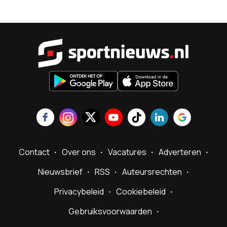
Sportnieu
Contact
Over ons
Vacatures
Adverteren
Nieuwsbrief
RSS
Auteursrechten
Privacybeleid
Cookiebeleid
Gebruiksvoorwaarden