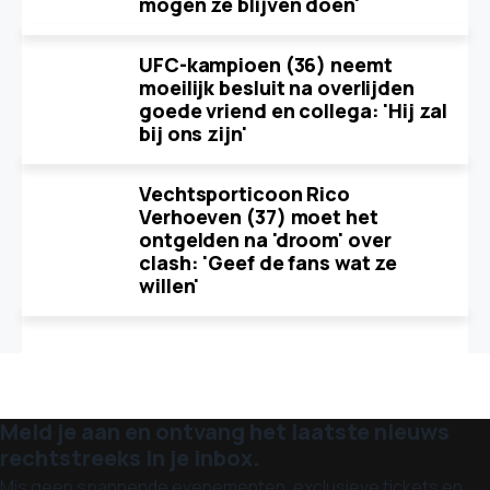
mogen ze blijven doen'
UFC-kampioen (36) neemt
moeilijk besluit na overlijden
goede vriend en collega: 'Hij zal
bij ons zijn'
Vechtsporticoon Rico
Verhoeven (37) moet het
ontgelden na 'droom' over
clash: 'Geef de fans wat ze
willen'
Meld je aan en ontvang het laatste nieuws
rechtstreeks in je inbox.
Mis geen spannende evenementen, exclusieve tickets en