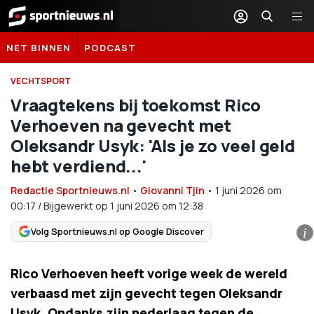
Sportnieuws.nl
NET BINNEN
PODCAST
VECHTSPORT
Vraagtekens bij toekomst Rico
Verhoeven na gevecht met
Oleksandr Usyk: 'Als je zo veel geld
hebt verdiend...'
Redactie Sportnieuws.nl
•
Giovanni Tjin
•
1 juni 2026
om
00:17
/
Bijgewerkt op 1 juni 2026 om 12:38
Volg Sportnieuws.nl op Google Discover
i
Rico Verhoeven heeft vorige week de wereld
verbaasd met zijn gevecht tegen Oleksandr
Usyk. Ondanks zijn nederlaag tegen de