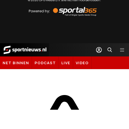
Powered
by
Sportal365
Sportnieuws.nl
NET BINNEN
PODCAST
LIVE
VIDEO