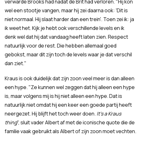
verwarde Brooks had nadat de Brit had verloren. "Hij kon
wel een stootje vangen, maar hij zei daarna ook: 'Dit is
niet normaal. Hij slaat harder dan een trein'. Toen zei ik: ja
ik weet het. Kijk je hebt ook verschillende levels en ik
denk wel dat hij dat vandaag heeft laten zien. Respect
natuurlijk voor de rest. Die hebben allemaal goed
gebokst, maar dit zijn toch de levels waar je dat verschil
dan ziet."
Kraus is ook duidelijk dat zijn zoon veel meer is dan alleen
een hype. "Ze kunnen wel zeggen dat hij alleen een hype
is, maar volgens mij is hij niet alleen een hype. Dat is
natuurlijk niet omdat hij een keer een goede partij heeft
neergezet. Hij blijft het toch weer doen.
It's a Kraus
thing
", sluit vader Albert af met de iconische quote die de
familie vaak gebruikt als Albert of zijn zoon moet vechten.