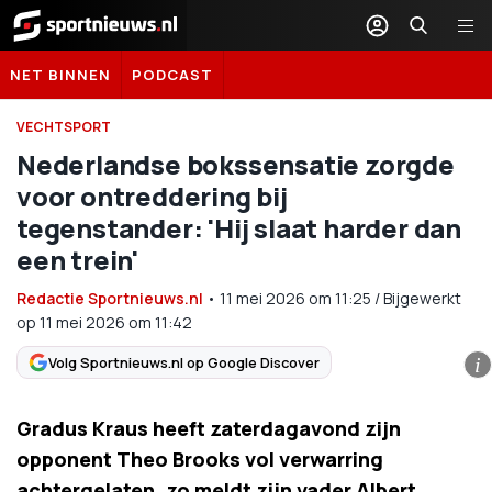
Sportnieuws.nl
NET BINNEN
PODCAST
VECHTSPORT
Nederlandse bokssensatie zorgde
voor ontreddering bij
tegenstander: 'Hij slaat harder dan
een trein'
Redactie Sportnieuws.nl
•
11 mei 2026
om
11:25
/
Bijgewerkt
op 11 mei 2026 om 11:42
Volg Sportnieuws.nl op Google Discover
i
Gradus Kraus heeft zaterdagavond zijn
opponent Theo Brooks vol verwarring
achtergelaten, zo meldt zijn vader Albert