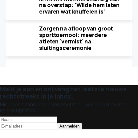
na overstap: 'Wilde hem laten
ervaren wat knuffelen is'
Zorgen na afloop van groot
sporttoernooi: meerdere
atleten 'vermist' na
sluitingsceremonie
Meld je aan en ontvang het laatste nieuws
rechtstreeks in je inbox.
Mis geen spannende evenementen, exclusieve tickets en
unieke updates!