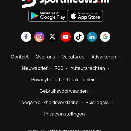
Contact
Over ons
Vacatures
Adverteren
Nieuwsbrief
RSS
Auteursrechten
Privacybeleid
Cookiebeleid
Gebruiksvoorwaarden
Toegankelijkheidsverklaring
Huisregels
Privacy instellingen
©
2026
DPG Media B.V. alle rechten voorbehouden.