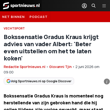
Sportnieuws.nl
NET BINNEN
PODCAST
VECHTSPORT
Bokssensatie Gradus Kraus krijgt
advies van vader Albert: 'Beter
even uitstellen om het te laten
koken'
Redactie Sportnieuws.nl
•
Giovanni Tjin
•
2 juni 2026
om
09:00
Volg Sportnieuws.nl op Google Discover
i
Bokssensatie Gradus Kraus is momenteel nog
herstellende van zijn gebroken hand die hij
opliep tijdens zijn vorige gevecht, maar staat