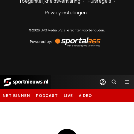
Toegankelijkheidsverklaring
Huisregels
Privacy instellingen
©
2026
DPG Media B.V. alle rechten voorbehouden.
Powered
by
Sportal365
Sportnieuws.nl
NET BINNEN
PODCAST
LIVE
VIDEO