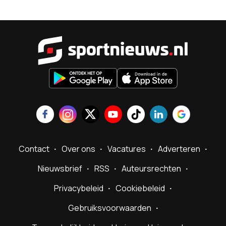
Sportnieu
Contact
Over ons
Vacatures
Adverteren
Nieuwsbrief
RSS
Auteursrechten
Privacybeleid
Cookiebeleid
Gebruiksvoorwaarden