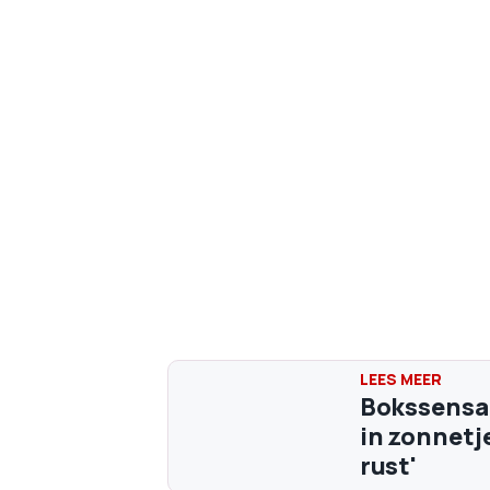
Bokssensat
in zonnetj
rust'