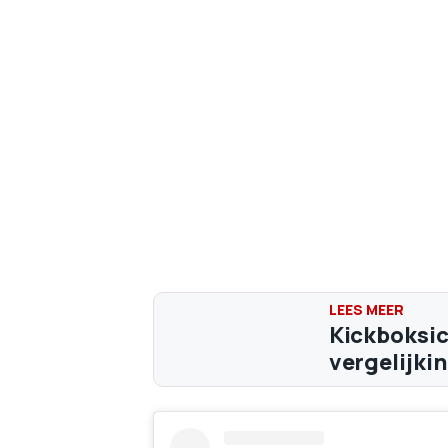
Kickboksic
vergelijki