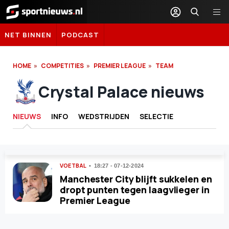
Sportnieuws.nl
NET BINNEN
PODCAST
HOME
COMPETITIES
PREMIER LEAGUE
TEAM
Crystal Palace nieuws
NIEUWS
INFO
WEDSTRIJDEN
SELECTIE
VOETBAL
18:27 - 07-12-2024
Manchester City blijft sukkelen en
dropt punten tegen laagvlieger in
Premier League