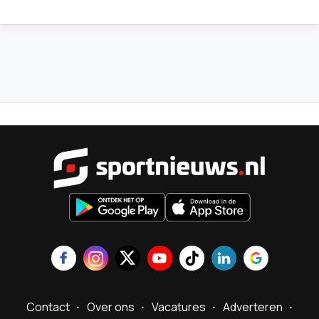
Sportnieu
Contact
Over ons
Vacatures
Adverteren