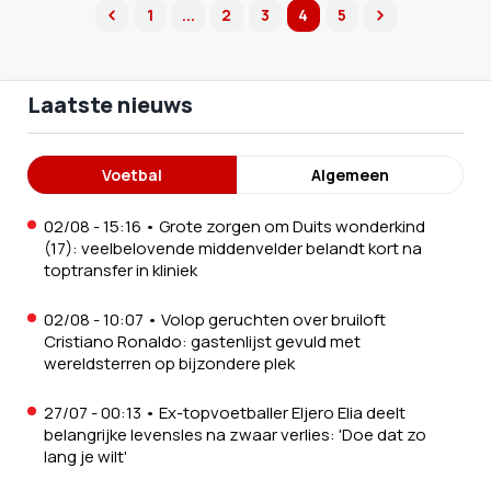
1
...
2
3
4
5
previous
next
Laatste nieuws
Voetbal
Algemeen
02/08 - 15:16
•
Grote zorgen om Duits wonderkind
(17): veelbelovende middenvelder belandt kort na
toptransfer in kliniek
02/08 - 10:07
•
Volop geruchten over bruiloft
Cristiano Ronaldo: gastenlijst gevuld met
wereldsterren op bijzondere plek
27/07 - 00:13
•
Ex-topvoetballer Eljero Elia deelt
belangrijke levensles na zwaar verlies: 'Doe dat zo
lang je wilt'