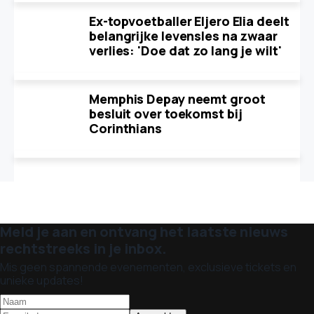
Ex-topvoetballer Eljero Elia deelt
belangrijke levensles na zwaar
verlies: 'Doe dat zo lang je wilt'
Memphis Depay neemt groot
besluit over toekomst bij
Corinthians
Meld je aan en ontvang het laatste nieuws
rechtstreeks in je inbox.
Mis geen spannende evenementen, exclusieve tickets en
unieke updates!