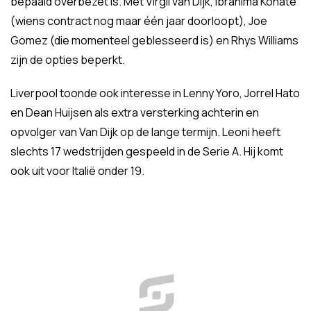
bepaald overbezet is. Met Virgil van Dijk, Ibrahima Konaté
(wiens contract nog maar één jaar doorloopt), Joe
Gomez (die momenteel geblesseerd is) en Rhys Williams
zijn de opties beperkt.
Liverpool toonde ook interesse in Lenny Yoro, Jorrel Hato
en Dean Huijsen als extra versterking achterin en
opvolger van Van Dijk op de lange termijn. Leoni heeft
slechts 17 wedstrijden gespeeld in de Serie A. Hij komt
ook uit voor Italië onder 19.