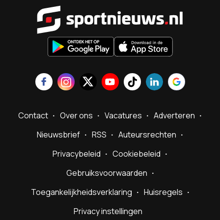
Sportnieu
Contact
Over ons
Vacatures
Adverteren
Nieuwsbrief
RSS
Auteursrechten
Privacybeleid
Cookiebeleid
Gebruiksvoorwaarden
Toegankelijkheidsverklaring
Huisregels
Privacy instellingen