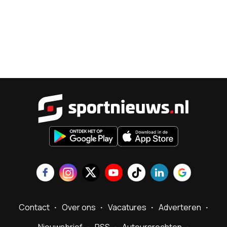
Sportnieu
Contact
Over ons
Vacatures
Adverteren