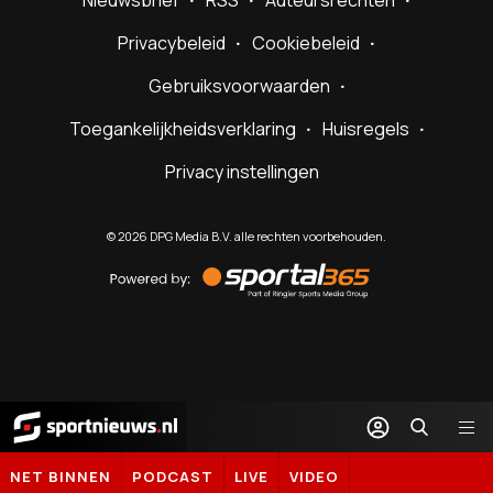
Nieuwsbrief
RSS
Auteursrechten
Privacybeleid
Cookiebeleid
Gebruiksvoorwaarden
Toegankelijkheidsverklaring
Huisregels
Privacy instellingen
©
2026
DPG Media B.V. alle rechten voorbehouden.
Powered
by
Sportal365
Sportnieuws.nl
NET BINNEN
PODCAST
LIVE
VIDEO