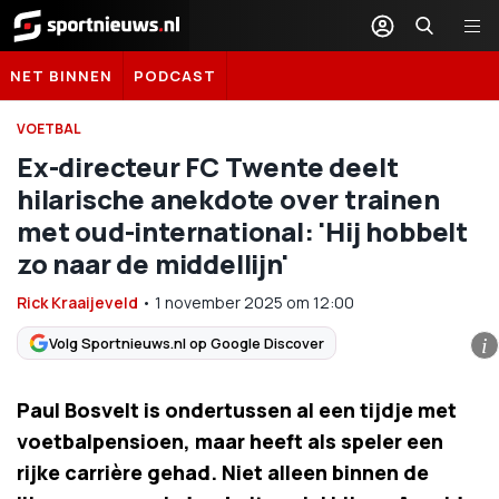
Sportnieuws.nl
NET BINNEN
PODCAST
VOETBAL
Ex-directeur FC Twente deelt
hilarische anekdote over trainen
met oud-international: 'Hij hobbelt
zo naar de middellijn'
Rick Kraaijeveld
•
1 november 2025
om
12:00
Volg Sportnieuws.nl op Google Discover
i
Paul Bosvelt is ondertussen al een tijdje met
voetbalpensioen, maar heeft als speler een
rijke carrière gehad. Niet alleen binnen de