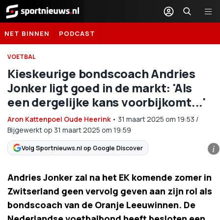
Sportnieuws.nl
NET BINNEN
PODCAST
VOETBAL
Kieskeurige bondscoach Andries
Jonker ligt goed in de markt: 'Als
een dergelijke kans voorbijkomt...'
Aron Kattenpoel Oude Heerink
•
31 maart 2025
om
19:53
/
Bijgewerkt op 31 maart 2025 om 19:59
Volg Sportnieuws.nl op Google Discover
i
Andries Jonker zal na het EK komende zomer in
Zwitserland geen vervolg geven aan zijn rol als
bondscoach van de Oranje Leeuwinnen. De
Nederlandse voetbalbond heeft besloten een