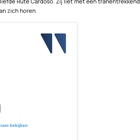
dliefde Rute Cardoso. Zij liet met een tranentrekken
an zich horen.
gram bekijken