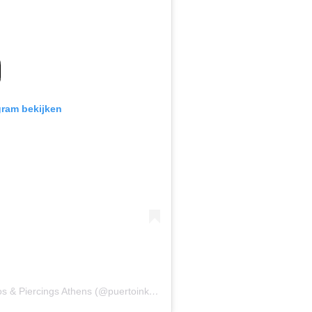
gram bekijken
Een bericht gedeeld door Puerto Ink - Tattoos & Piercings Athens (@puertoink_athens)