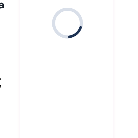
a
i
,
e