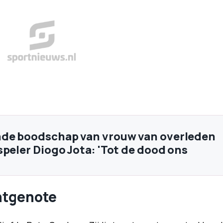
nde boodschap van vrouw van overleden
speler Diogo Jota: 'Tot de dood ons
htgenote