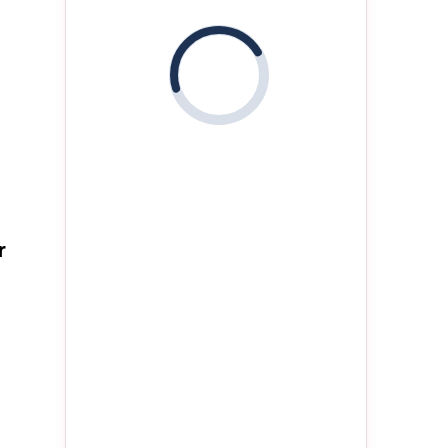
'
i
r