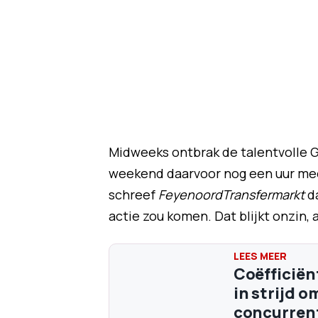
Midweeks ontbrak de talentvolle Gi
weekend daarvoor nog een uur mee
schreef
FeyenoordTransfermarkt
da
actie zou komen. Dat blijkt onzin
Coëfficiën
in strijd 
concurrent