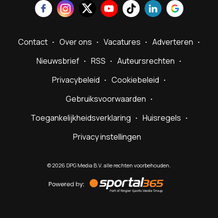
Contact
Over ons
Vacatures
Adverteren
Nieuwsbrief
RSS
Auteursrechten
Privacybeleid
Cookiebeleid
Gebruiksvoorwaarden
Toegankelijkheidsverklaring
Huisregels
Privacy instellingen
©
2026
DPG Media B.V. alle rechten voorbehouden.
Powered
by
Sportal365