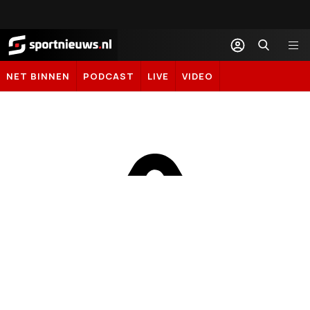
Sportnieuws.nl
NET BINNEN
PODCAST
LIVE
VIDEO