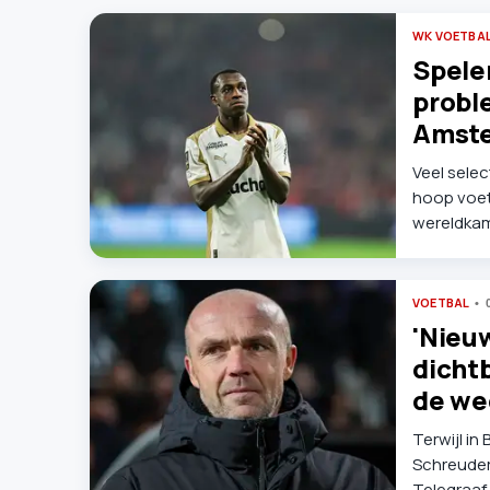
WK VOETBA
Speler
probl
Amst
Veel selec
hoop voet
wereldkam
voetballe
incident 
VOETBAL
'Nieu
dichtb
de we
Terwijl in
Schreuder 
Telegraaf