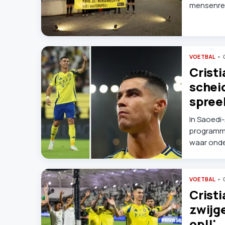
mensenrec
Saoedi-Ar
VOETBAL
Crist
schei
spree
In Saoedi
programma
waar onder
meest opv
VOETBAL
Crist
zwijge
op!!'