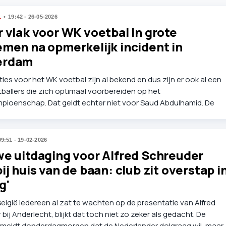
L
19:42 - 26-05-2026
 vlak voor WK voetbal in grote
emen na opmerkelijk incident in
erdam
ties voor het WK voetbal zijn al bekend en dus zijn er ook al een
ballers die zich optimaal voorbereiden op het
pioenschap. Dat geldt echter niet voor Saud Abdulhamid. De
r van Saoedi-Arabië was onlangs in Amsterdam en zit door een
in onze hoofdstad in de problemen.
09:51 - 19-02-2026
we uitdaging voor Alfred Schreuder
ij huis van de baan: club zit overstap i
g'
 België iedereen al zat te wachten op de presentatie van Alfred
bij Anderlecht, blijkt dat toch niet zo zeker als gedacht. De
 meldt donderdagmorgen dat de Nederlander dolgraag wil, maar