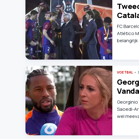
Tweed
Catala
FC Barcelo
Atlético 
belangrijk
voetbal o
VOETBAL
Georg
Vandaa
Georginio 
Saoedi-Ara
wel meeva
Vandaag In