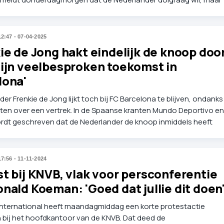
ge werkgever wil dat niet. Zo blijft Schreuder voorlopig 'vastzitten'
dbak.
12:47 - 07-04-2025
ie de Jong hakt eindelijk de knoop doo
zijn veelbesproken toekomst in
lona'
er Frenkie de Jong lijkt toch bij FC Barcelona te blijven, ondanks
ten over een vertrek. In de Spaanse kranten Mundo Deportivo en
dt geschreven dat de Nederlander de knoop inmiddels heeft
t.
17:56 - 11-11-2024
t bij KNVB, vlak voor persconferentie
nald Koeman: 'Goed dat jullie dit doen
nternational heeft maandagmiddag een korte protestactie
bij het hoofdkantoor van de KNVB. Dat deed de