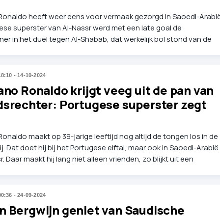
 Ronaldo heeft weer eens voor vermaak gezorgd in Saoedi-Arabië
ese superster van Al-Nassr werd met een late goal de
r in het duel tegen Al-Shabab, dat werkelijk bol stond van de
.
18:10 - 14-10-2024
ano Ronaldo krijgt veeg uit de pan van
dsrechter: Portugese superster zegt
Ronaldo maakt op 39-jarige leeftijd nog altijd de tongen los in de
ij. Dat doet hij bij het Portugese elftal, maar ook in Saoedi-Arabië
r. Daar maakt hij lang niet alleen vrienden, zo blijkt uit een
van een scheidsrechter die het onlangs met Ronaldo aan de sto
00:36 - 24-09-2024
n Bergwijn geniet van Saudische