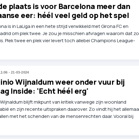
e plaats is voor Barcelona meer dan
anse eer: héél veel geld op het spel
na is in LaLiga in een hete strijd verwikkeld met Girona FC en
Madrid om plek twee. Je zou je misschien afvragen waarom dat zo
 is. Plek twee en plek vier levert toch allebei Champions League-
p? Inderdaad, maar plek twee levert nog meer op.
11:06 - 21-03-2024
inio Wijnaldum weer onder vuur bij
g Inside: 'Echt héél erg'
Wijnaldum blijft mikpunt van kritiek vanwege zijn woonland
bië en zijn recente uitspraken daarover. Zo vindt hij het allemaa
llen met het schenden van de mensenrechten daar. Vooral bij
side zijn ze furieus op de Oranje-international.