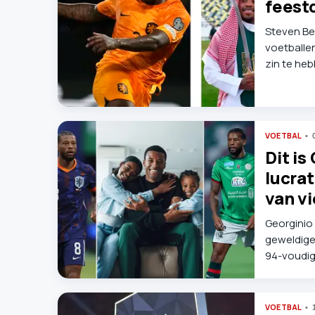
feest
Steven Ber
voetballen,
zin te heb
VOETBAL
Dit is
lucrat
van vi
Georginio
geweldige 
94-voudig 
allemaal 
op het EK 
VOETBAL