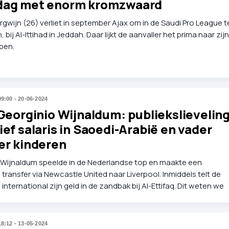
dag met enorm kromzwaard
gwijn (26) verliet in september Ajax om in de Saudi Pro League t
 bij Al-Ittihad in Jeddah. Daar lijkt de aanvaller het prima naar zijn
ben.
09:00 - 20-06-2024
 Georginio Wijnaldum: publiekslieveling
ief salaris in Saoedi-Arabië en vader
er kinderen
 Wijnaldum speelde in de Nederlandse top en maakte een
transfer via Newcastle United naar Liverpool. Inmiddels telt de
international zijn geld in de zandbak bij Al-Ettifaq. Dit weten we
over één van de meest ervaren krachten van het Nederlands elfta
voetbal in Duitsland.
18:12 - 13-05-2024