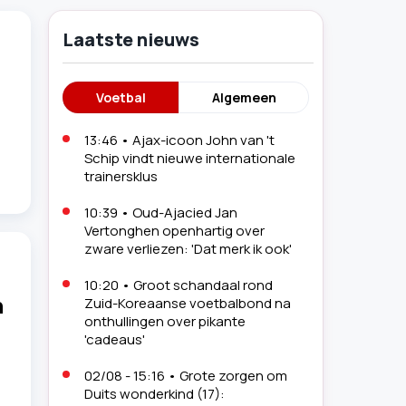
Laatste nieuws
Voetbal
Algemeen
13:46
•
Ajax-icoon John van 't
Schip vindt nieuwe internationale
trainersklus
10:39
•
Oud-Ajacied Jan
Vertonghen openhartig over
zware verliezen: 'Dat merk ik ook'
10:20
•
Groot schandaal rond
n
Zuid-Koreaanse voetbalbond na
onthullingen over pikante
'cadeaus'
02/08 - 15:16
•
Grote zorgen om
Duits wonderkind (17):