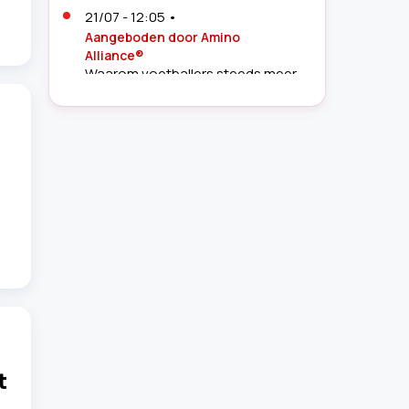
21/07 - 12:05
•
Aangeboden door Amino
Alliance®
Waarom voetballers steeds meer
aandacht besteden aan herstel
19/07 - 10:41
•
Sportverslaggever
Bert Maalderink (62) openhartig
over ziekte: 'Daar ben ik wel bang
voor'
16/07 - 15:12
•
Aangeboden door KitchenAid
Lange WK-nachten, korte
ochtenden: dit was de redding
van veel voetbalfans
14/07 - 13:30
•
Woede na WK-
drama Noorwegen: topspits en
vriendin krijgen
t
doodsbedreigingen