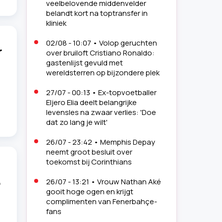
veelbelovende middenvelder
belandt kort na toptransfer in
kliniek
02/08 - 10:07
•
Volop geruchten
r
over bruiloft Cristiano Ronaldo:
gastenlijst gevuld met
wereldsterren op bijzondere plek
27/07 - 00:13
•
Ex-topvoetballer
Eljero Elia deelt belangrijke
levensles na zwaar verlies: 'Doe
dat zo lang je wilt'
26/07 - 23:42
•
Memphis Depay
neemt groot besluit over
toekomst bij Corinthians
26/07 - 13:21
•
Vrouw Nathan Aké
'
gooit hoge ogen en krijgt
complimenten van Fenerbahçe-
fans