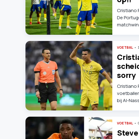
Cristiano
De Portug
matchwinne
incidenten
VOETBAL
Cristi
schei
sorry
Cristiano 
voetballer
bij Al-Nass
anekdote 
kreeg.
VOETBAL
Steve