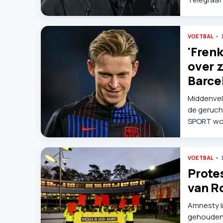
zijn huidi
in de zan
VOETBAL
'Frenk
over 
Barce
Middenveld
de geruch
SPORT wor
doorgehak
VOETBAL
Protes
van Ro
Amnesty I
gehouden 