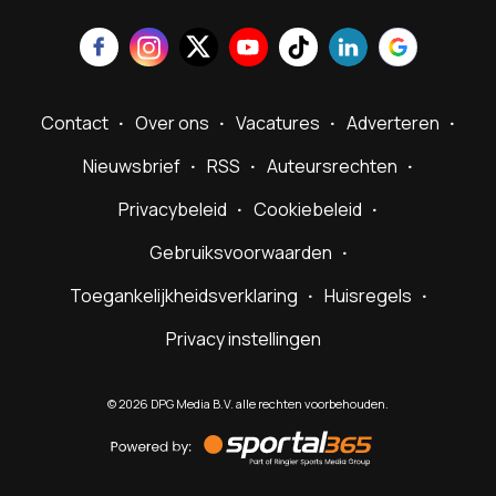
Contact
Over ons
Vacatures
Adverteren
Nieuwsbrief
RSS
Auteursrechten
Privacybeleid
Cookiebeleid
Gebruiksvoorwaarden
Toegankelijkheidsverklaring
Huisregels
Privacy instellingen
©
2026
DPG Media B.V. alle rechten voorbehouden.
Powered
by
Sportal365