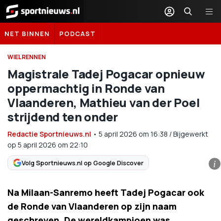
Sportnieuws.nl
NET BINNEN
PODCAST
WIELRENNEN
Magistrale Tadej Pogacar opnieuw
oppermachtig in Ronde van
Vlaanderen, Mathieu van der Poel
strijdend ten onder
Redactie Sportnieuws.nl
•
5 april 2026
om
16:38
/
Bijgewerkt
op 5 april 2026 om 22:10
Volg Sportnieuws.nl op Google Discover
i
Na Milaan-Sanremo heeft Tadej Pogacar ook
de Ronde van Vlaanderen op zijn naam
geschreven. De wereldkampioen was