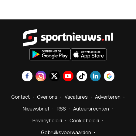
Sportnieu
Contact
Over ons
Vacatures
Adverteren
Nieuwsbrief
RSS
Auteursrechten
Privacybeleid
Cookiebeleid
Gebruiksvoorwaarden