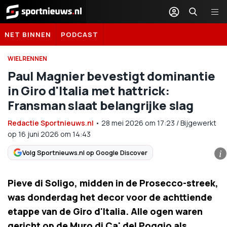
Sportnieuws.nl
NET BINNEN
PODCAST
WIELRENNEN
Paul Magnier bevestigt dominantie
in Giro d'Italia met hattrick:
Fransman slaat belangrijke slag
Redactie Sportnieuws.nl
•
28 mei 2026
om
17:23
/
Bijgewerkt
op 16 juni 2026 om 14:43
Volg Sportnieuws.nl op Google Discover
i
Pieve di Soligo, midden in de Prosecco-streek,
was donderdag het decor voor de achttiende
etappe van de Giro d'Italia. Alle ogen waren
gericht op de Muro di Ca' del Poggio als