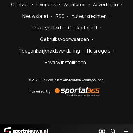
Contact
Over ons
Vacatures
Adverteren
Nieuwsbrief
RSS
Auteursrechten
Privacybeleid
Cookiebeleid
Gebruiksvoorwaarden
Toegankelijkheidsverklaring
Huisregels
Privacy instellingen
©
2026
DPG Media B.V. alle rechten voorbehouden.
Powered
by
Sportal365