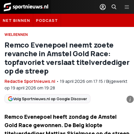
Sportnieuws.nl
NET BINNEN
PODCAST
WIELRENNEN
Remco Evenepoel neemt zoete
revanche in Amstel Gold Race:
topfavoriet verslaat titelverdediger
op de streep
Redactie Sportnieuws.nl
•
19 april 2026
om
17:15
/
Bijgewerkt
op 19 april 2026 om 19:28
Volg Sportnieuws.nl op Google Discover
i
Remco Evenepoel heeft zondag de Amstel
Gold Race gewonnen. De Belg klopte
titelverdediger Mattias Skjelmose op de streep