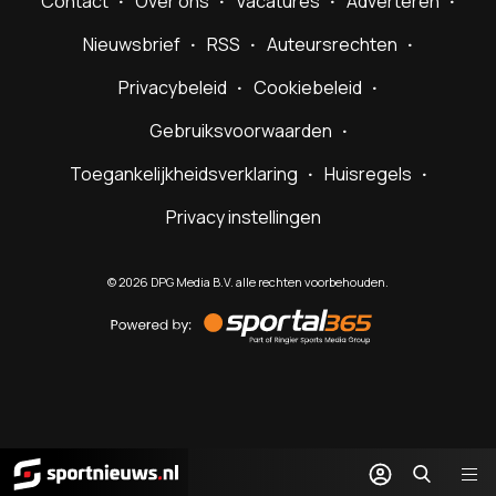
Contact
Over ons
Vacatures
Adverteren
Nieuwsbrief
RSS
Auteursrechten
Privacybeleid
Cookiebeleid
Gebruiksvoorwaarden
Toegankelijkheidsverklaring
Huisregels
Privacy instellingen
©
2026
DPG Media B.V. alle rechten voorbehouden.
Powered
by
Sportal365