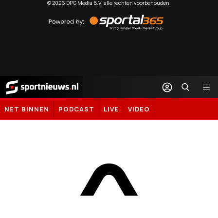
©
2026
DPG Media B.V. alle rechten voorbehouden.
Powered
by
Sportal365
Sportnieuws.nl
NET BINNEN
PODCAST
LIVE
VIDEO