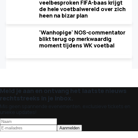
veelbesproken FIFA-baas krijgt
de hele voetbalwereld over zich
heen na bizar plan
'Wanhopige' NOS-commentator
blikt terug op merkwaardig
moment tijdens WK voetbal
Meld je aan en ontvang het laatste nieuws
rechtstreeks in je inbox.
Mis geen spannende evenementen, exclusieve tickets en
unieke updates!