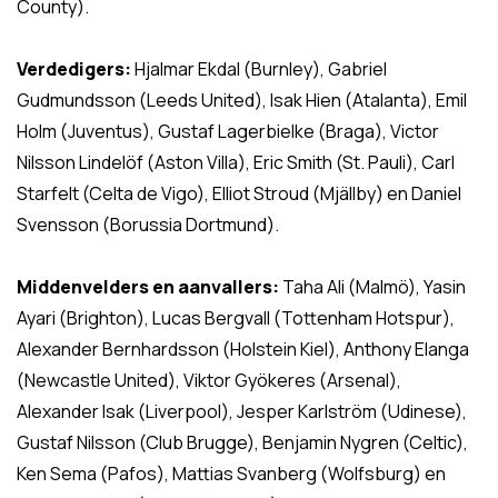
County).
Verdedigers:
Hjalmar Ekdal (Burnley), Gabriel
Gudmundsson (Leeds United), Isak Hien (Atalanta), Emil
Holm (Juventus), Gustaf Lagerbielke (Braga), Victor
Nilsson Lindelöf (Aston Villa), Eric Smith (St. Pauli), Carl
Starfelt (Celta de Vigo), Elliot Stroud (Mjällby) en Daniel
Svensson (Borussia Dortmund).
Middenvelders en aanvallers:
Taha Ali (Malmö), Yasin
Ayari (Brighton), Lucas Bergvall (Tottenham Hotspur),
Alexander Bernhardsson (Holstein Kiel), Anthony Elanga
(Newcastle United), Viktor Gyökeres (Arsenal),
Alexander Isak (Liverpool), Jesper Karlström (Udinese),
Gustaf Nilsson (Club Brugge), Benjamin Nygren (Celtic),
Ken Sema (Pafos), Mattias Svanberg (Wolfsburg) en