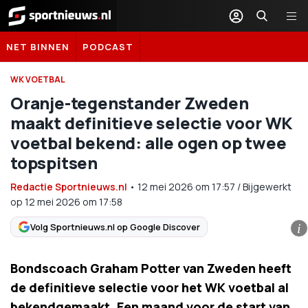
Sportnieuws.nl
NET BINNEN
PODCAST
WK VOETBAL
Oranje-tegenstander Zweden
maakt definitieve selectie voor WK
voetbal bekend: alle ogen op twee
topspitsen
Redactie Sportnieuws.nl
•
12 mei 2026
om
17:57
/
Bijgewerkt
op 12 mei 2026 om 17:58
Volg Sportnieuws.nl op Google Discover
i
Bondscoach Graham Potter van Zweden heeft
de definitieve selectie voor het WK voetbal al
bekendgemaakt. Een maand voor de start van