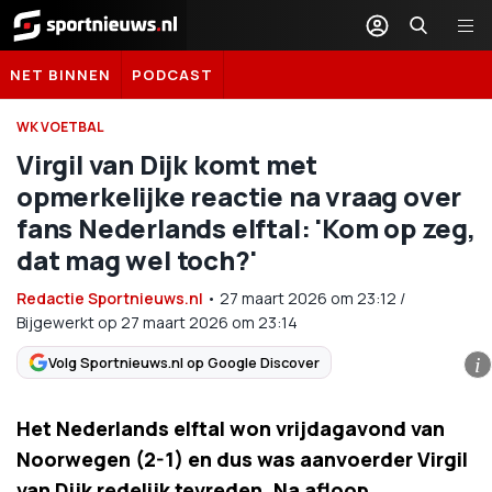
Sportnieuws.nl
NET BINNEN
PODCAST
WK VOETBAL
Virgil van Dijk komt met
opmerkelijke reactie na vraag over
fans Nederlands elftal: 'Kom op zeg,
dat mag wel toch?'
Redactie Sportnieuws.nl
•
27 maart 2026
om
23:12
/
Bijgewerkt op 27 maart 2026 om 23:14
Volg Sportnieuws.nl op Google Discover
i
Het Nederlands elftal won vrijdagavond van
Noorwegen (2-1) en dus was aanvoerder Virgil
van Dijk redelijk tevreden. Na afloop