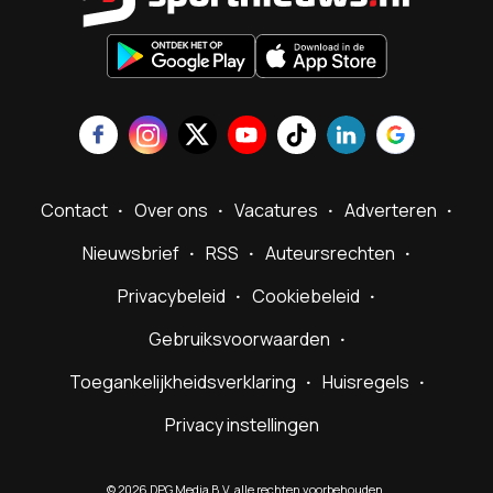
Contact
Over ons
Vacatures
Adverteren
Nieuwsbrief
RSS
Auteursrechten
Privacybeleid
Cookiebeleid
Gebruiksvoorwaarden
Toegankelijkheidsverklaring
Huisregels
Privacy instellingen
©
2026
DPG Media B.V. alle rechten voorbehouden.