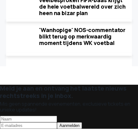
veelbesproken FIFA-baas krijgt
de hele voetbalwereld over zich
heen na bizar plan
'Wanhopige' NOS-commentator
blikt terug op merkwaardig
moment tijdens WK voetbal
Meld je aan en ontvang het laatste nieuws
rechtstreeks in je inbox.
Mis geen spannende evenementen, exclusieve tickets en
unieke updates!