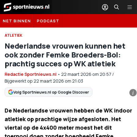
Sportnieuws.nl
NET BINNEN
PODCAST
ATLETIEK
Nederlandse vrouwen kunnen het
ook zonder Femke Broeders-Bol:
prachtig succes op WK atletiek
Redactie Sportnieuws.nl
•
22 maart 2026
om
20:57
/
Bijgewerkt op 22 maart 2026 om 21:03
Volg Sportnieuws.nl op Google Discover
i
De Nederlandse vrouwen hebben de WK indoor
atletiek op prachtige wijze afgesloten. Het
viertal op de 4x400 meter moest het dit
toernooi doen zonder boegbeeld Femke