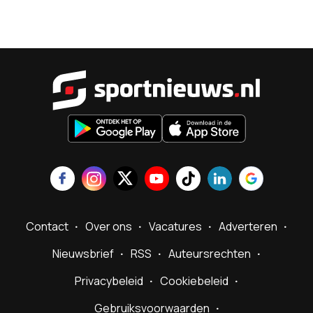
Sportnieu
Contact
Over ons
Vacatures
Adverteren
Nieuwsbrief
RSS
Auteursrechten
Privacybeleid
Cookiebeleid
Gebruiksvoorwaarden