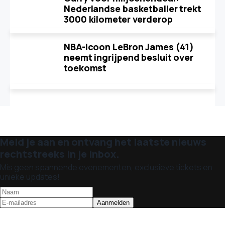
Nederlandse basketballer trekt
3000 kilometer verderop
NBA-icoon LeBron James (41)
neemt ingrijpend besluit over
toekomst
Meld je aan en ontvang het laatste nieuws
rechtstreeks in je inbox.
Mis geen spannende evenementen, exclusieve tickets en
unieke updates!