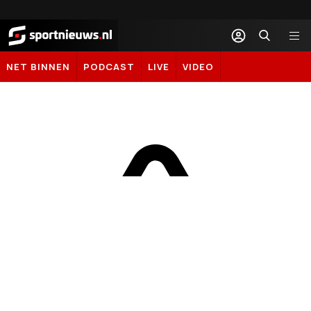
Sportnieuws.nl
NET BINNEN
PODCAST
LIVE
VIDEO