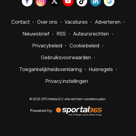
Contact
Over ons
Vacatures
Adverteren
Nieuwsbrief
RSS
Auteursrechten
Privacybeleid
Cookiebeleid
Gebruiksvoorwaarden
Toegankelijkheidsverklaring
Huisregels
Privacy instellingen
©
2026
DPG Media B.V. alle rechten voorbehouden.
Powered
by
Sportal365