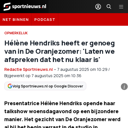
Sportnieuws.nl
NET BINNEN
PODCAST
OPMERKELIJK
Hélène Hendriks heeft er genoeg
van in De Oranjezomer: 'Laten we
afspreken dat het nu klaar is'
Redactie Sportnieuws.nl
•
7 augustus 2025
om
10:29
/
Bijgewerkt op 7 augustus 2025 om 10:36
Volg Sportnieuws.nl op Google Discover
i
Presentatrice Hélène Hendriks opende haar
talkshow woensdagavond op een bijzondere
manier. Het gezicht van De Oranjezomer werd
al bij het begin verrast in de studio in