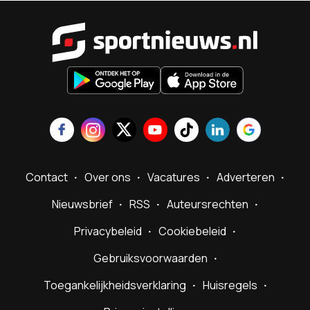
Sportnieu
Contact
Over ons
Vacatures
Adverteren
Nieuwsbrief
RSS
Auteursrechten
Privacybeleid
Cookiebeleid
Gebruiksvoorwaarden
Toegankelijkheidsverklaring
Huisregels