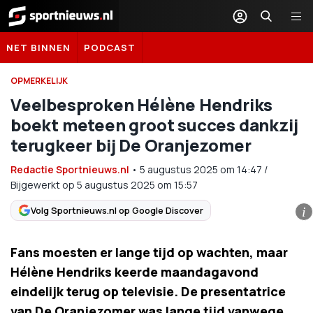
Sportnieuws.nl
NET BINNEN
PODCAST
OPMERKELIJK
Veelbesproken Hélène Hendriks
boekt meteen groot succes dankzij
terugkeer bij De Oranjezomer
Redactie Sportnieuws.nl
•
5 augustus 2025
om
14:47
/
Bijgewerkt op 5 augustus 2025 om 15:57
Volg Sportnieuws.nl op Google Discover
i
Fans moesten er lange tijd op wachten, maar
Hélène Hendriks keerde maandagavond
eindelijk terug op televisie. De presentatrice
van De Oranjezomer was lange tijd vanwege