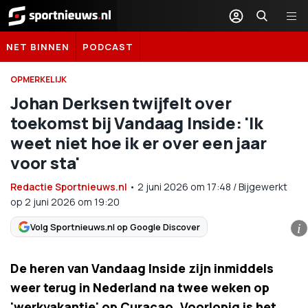
Sportnieuws.nl
NET BINNEN
PODCAST
OPMERKELIJK
Johan Derksen twijfelt over
toekomst bij Vandaag Inside: 'Ik
weet niet hoe ik er over een jaar
voor sta'
Redactie Sportnieuws.nl
•
2 juni 2026
om
17:48
/
Bijgewerkt
op 2 juni 2026 om 19:20
Volg Sportnieuws.nl op Google Discover
i
De heren van Vandaag Inside zijn inmiddels
weer terug in Nederland na twee weken op
'werkvakantie' op Curaçao. Voorlopig is het