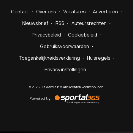
Contact
Over ons
Vacatures
Adverteren
Nieuwsbrief
RSS
Auteursrechten
Privacybeleid
Cookiebeleid
Gebruiksvoorwaarden
Toegankelijkheidsverklaring
Huisregels
Privacy instellingen
©
2026
DPG Media B.V. alle rechten voorbehouden.
Powered
by
Sportal365