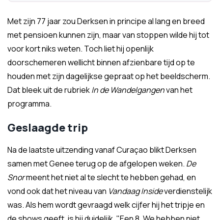
Met zijn 77 jaar zou Derksen in principe al lang en breed
met pensioen kunnen zijn, maar van stoppen wilde hij tot
voor kort niks weten. Toch liet hij openlijk
doorschemeren wellicht binnen afzienbare tijd op te
houden met zijn dagelijkse gepraat op het beeldscherm.
Dat bleek uit de rubriek
In de Wandelgangen
van het
programma.
Geslaagde trip
Na de laatste uitzending vanaf Curaçao blikt Derksen
samen met Genee terug op de afgelopen weken.
De
Snor
meent het niet al te slecht te hebben gehad, en
vond ook dat het niveau van
Vandaag Inside
verdienstelijk
was. Als hem wordt gevraagd welk cijfer hij het tripje en
de shows geeft, is hij duidelijk. "Een 8. We hebben niet