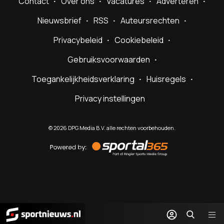
Contact
Over ons
Vacatures
Adverteren
Nieuwsbrief
RSS
Auteursrechten
Privacybeleid
Cookiebeleid
Gebruiksvoorwaarden
Toegankelijkheidsverklaring
Huisregels
Privacy instellingen
©
2026
DPG Media B.V. alle rechten voorbehouden.
Powered
by
Sportal365