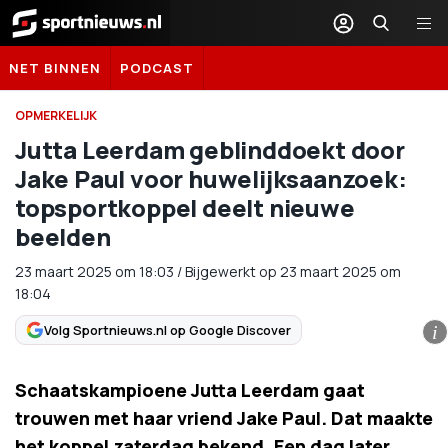
Sportnieuws.nl
NET BINNEN
PODCAST
OPMERKELIJK
Jutta Leerdam geblinddoekt door
Jake Paul voor huwelijksaanzoek:
topsportkoppel deelt nieuwe
beelden
23 maart 2025
om
18:03
/
Bijgewerkt op 23 maart 2025 om
18:04
Volg Sportnieuws.nl op Google Discover
i
Schaatskampioene Jutta Leerdam gaat
trouwen met haar vriend Jake Paul. Dat maakte
het koppel zaterdag bekend. Een dag later