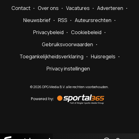
Contact
Over ons
Vacatures
Adverteren
Nieuwsbrief
RSS
Auteursrechten
Privacybeleid
Cookiebeleid
Gebruiksvoorwaarden
Toegankelijkheidsverklaring
Huisregels
Privacy instellingen
©
2026
DPG Media B.V. alle rechten voorbehouden.
Powered
by
Sportal365