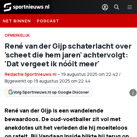
Sportnieuws.nl
NET BINNEN
PODCAST
OPMERKELIJK
René van der Gijp schaterlacht over
'scheet die hem jaren' achtervolgt:
'Dat vergeet ik nóóit meer'
Redactie Sportnieuws.nl
•
19 augustus 2025
om
22:42
/
Bijgewerkt op 19 augustus 2025 om 22:44
Volg Sportnieuws.nl op Google Discover
i
René van der Gijp is een wandelende
bewaardoos. De oud-voetballer zit vol met
anekdotes uit het verleden die hij moeiteloos
op ratelt. Bij Vandaag Inside blikte hij terug op