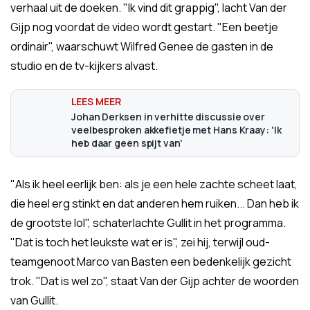
verhaal uit de doeken. "Ik vind dit grappig", lacht Van der
Gijp nog voordat de video wordt gestart. "Een beetje
ordinair", waarschuwt Wilfred Genee de gasten in de
studio en de tv-kijkers alvast.
Johan Derksen in verhitte discussie over
veelbesproken akkefietje met Hans Kraay: 'Ik
heb daar geen spijt van'
"Als ik heel eerlijk ben: als je een hele zachte scheet laat,
die heel erg stinkt en dat anderen hem ruiken... Dan heb ik
de grootste lol", schaterlachte Gullit in het programma.
"Dat is toch het leukste wat er is", zei hij, terwijl oud-
teamgenoot Marco van Basten een bedenkelijk gezicht
trok. "Dat is wel zo", staat Van der Gijp achter de woorden
van Gullit.