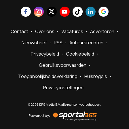
Contact
Over ons
Vacatures
Adverteren
Nieuwsbrief
RSS
Auteursrechten
Privacybeleid
Cookiebeleid
Gebruiksvoorwaarden
Toegankelijkheidsverklaring
Huisregels
Privacy instellingen
©
2026
DPG Media B.V. alle rechten voorbehouden.
Powered
by
Sportal365