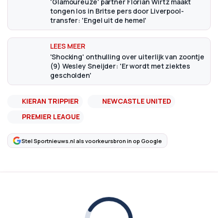
'Glamoureuze' partner Florian Wirtz maakt
tongen los in Britse pers door Liverpool-
transfer: 'Engel uit de hemel'
'Shocking' onthulling over uiterlijk van zoontje
(9) Wesley Sneijder: 'Er wordt met ziektes
gescholden'
KIERAN TRIPPIER
NEWCASTLE UNITED
PREMIER LEAGUE
Stel Sportnieuws.nl als voorkeursbron in op Google