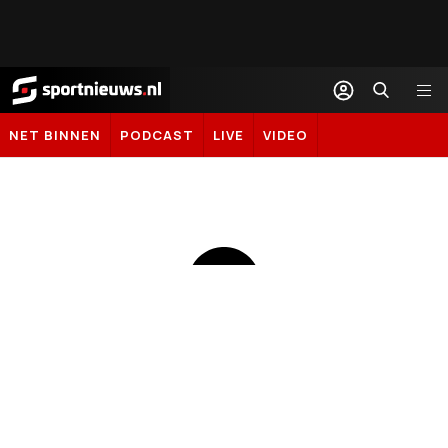
Sportnieuws.nl
NET BINNEN
PODCAST
LIVE
VIDEO