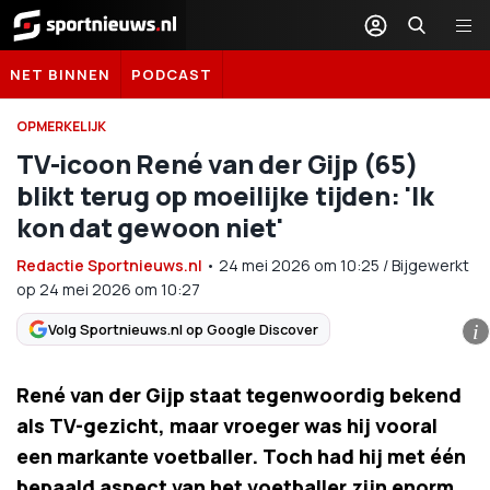
Sportnieuws.nl
NET BINNEN
PODCAST
OPMERKELIJK
TV-icoon René van der Gijp (65)
blikt terug op moeilijke tijden: 'Ik
kon dat gewoon niet'
Redactie Sportnieuws.nl
•
24 mei 2026
om
10:25
/
Bijgewerkt
op 24 mei 2026 om 10:27
Volg Sportnieuws.nl op Google Discover
i
René van der Gijp staat tegenwoordig bekend
als TV-gezicht, maar vroeger was hij vooral
een markante voetballer. Toch had hij met één
bepaald aspect van het voetballer zijn enorm