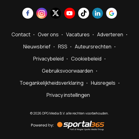
Contact
Over ons
Vacatures
Adverteren
Nieuwsbrief
RSS
Auteursrechten
Privacybeleid
Cookiebeleid
Gebruiksvoorwaarden
Toegankelijkheidsverklaring
Huisregels
Privacy instellingen
©
2026
DPG Media B.V. alle rechten voorbehouden.
Powered
by
Sportal365