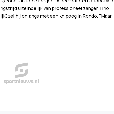
llo
zong van René Froger. De recordinternational van
ngstrijd uiteindelijk van professioneel zanger Tino
jk", zei hij onlangs met een knipoog in Rondo. "Maar