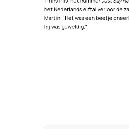
'Prins Pils' het nummer
Just Say He
het Nederlands elftal verloor de za
Martin. "Het was een beetje oneerli
hij was geweldig."