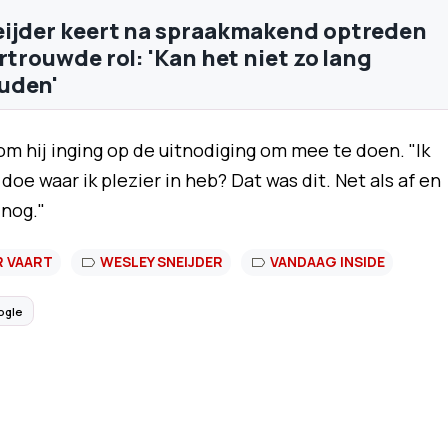
ijder keert na spraakmakend optreden
rtrouwde rol: 'Kan het niet zo lang
uden'
m hij inging op de uitnodiging om mee te doen. "Ik
 doe waar ik plezier in heb? Dat was dit. Net als af en
 nog."
R VAART
WESLEY SNEIJDER
VANDAAG INSIDE
ogle