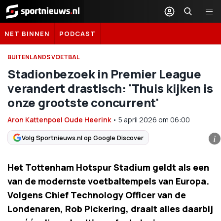
Sportnieuws.nl
NET BINNEN
PODCAST
BUITENLANDS VOETBAL
Stadionbezoek in Premier League
verandert drastisch: 'Thuis kijken is
onze grootste concurrent'
Aron Kattenpoel Oude Heerink
•
5 april 2026
om
06:00
Volg Sportnieuws.nl op Google Discover
i
Het Tottenham Hotspur Stadium geldt als een
van de modernste voetbaltempels van Europa.
Volgens Chief Technology Officer van de
Londenaren, Rob Pickering, draait alles daarbij