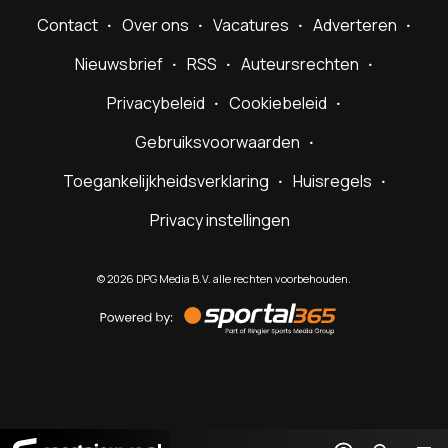
Contact
Over ons
Vacatures
Adverteren
Nieuwsbrief
RSS
Auteursrechten
Privacybeleid
Cookiebeleid
Gebruiksvoorwaarden
Toegankelijkheidsverklaring
Huisregels
Privacy instellingen
©
2026
DPG Media B.V. alle rechten voorbehouden.
Powered
by
Sportal365