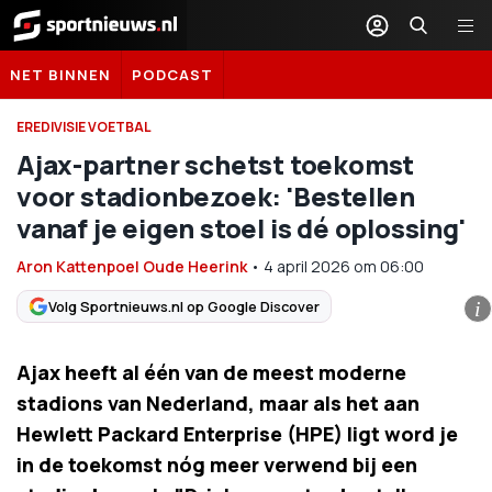
Sportnieuws.nl
NET BINNEN
PODCAST
EREDIVISIE VOETBAL
Ajax-partner schetst toekomst
voor stadionbezoek: 'Bestellen
vanaf je eigen stoel is dé oplossing'
Aron Kattenpoel Oude Heerink
•
4 april 2026
om
06:00
Volg Sportnieuws.nl op Google Discover
i
Ajax heeft al één van de meest moderne
stadions van Nederland, maar als het aan
Hewlett Packard Enterprise (HPE) ligt word je
in de toekomst nóg meer verwend bij een