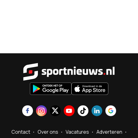
Sportnieu
Contact
Over ons
Vacatures
Adverteren