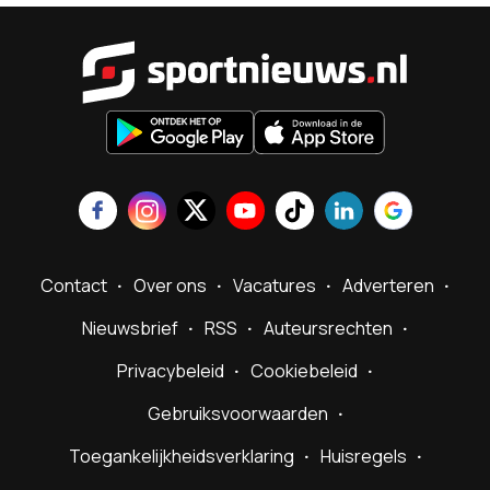
Sportnieu
Contact
Over ons
Vacatures
Adverteren
Nieuwsbrief
RSS
Auteursrechten
Privacybeleid
Cookiebeleid
Gebruiksvoorwaarden
Toegankelijkheidsverklaring
Huisregels