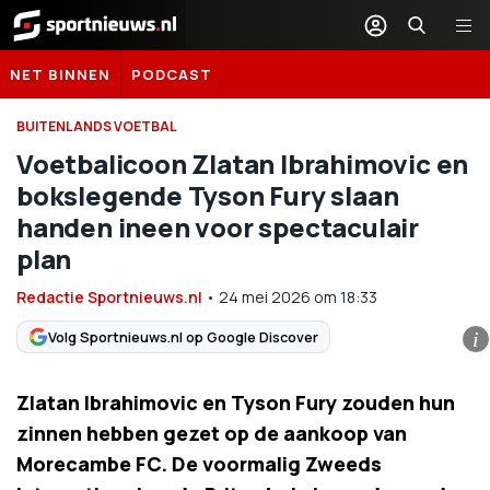
Sportnieuws.nl
NET BINNEN
PODCAST
BUITENLANDS VOETBAL
Voetbalicoon Zlatan Ibrahimovic en
bokslegende Tyson Fury slaan
handen ineen voor spectaculair
plan
Redactie Sportnieuws.nl
•
24 mei 2026
om
18:33
Volg Sportnieuws.nl op Google Discover
i
Zlatan Ibrahimovic en Tyson Fury zouden hun
zinnen hebben gezet op de aankoop van
Morecambe FC. De voormalig Zweeds