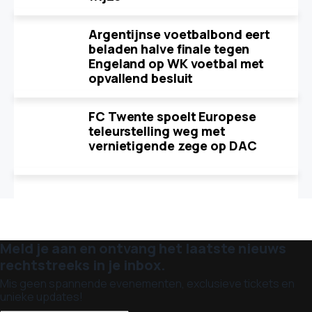
Argentijnse voetbalbond eert
beladen halve finale tegen
Engeland op WK voetbal met
opvallend besluit
FC Twente spoelt Europese
teleurstelling weg met
vernietigende zege op DAC
Meld je aan en ontvang het laatste nieuws
rechtstreeks in je inbox.
Mis geen spannende evenementen, exclusieve tickets en
unieke updates!