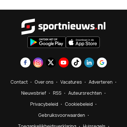
Sportnieu
Contact
Over ons
Vacatures
Adverteren
Nieuwsbrief
RSS
Auteursrechten
Privacybeleid
Cookiebeleid
Gebruiksvoorwaarden
Toegankelijkheidsverklaring
Huisregels