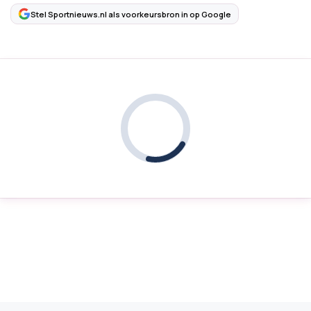
Stel Sportnieuws.nl als voorkeursbron in op Google