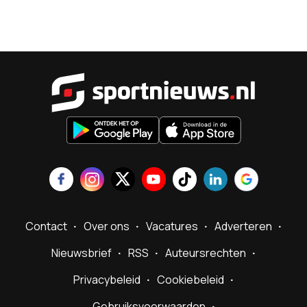
Sportnieu
Contact
Over ons
Vacatures
Adverteren
Nieuwsbrief
RSS
Auteursrechten
Privacybeleid
Cookiebeleid
Gebruiksvoorwaarden