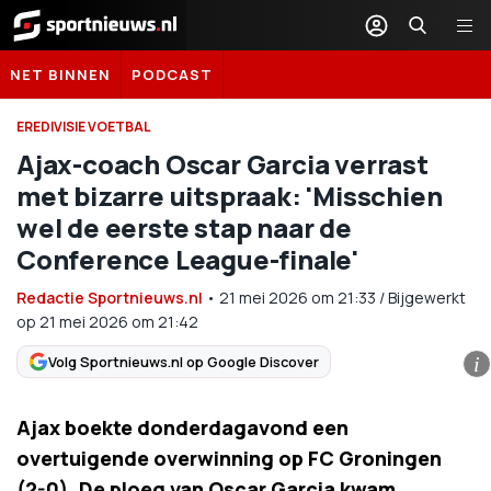
Sportnieuws.nl
NET BINNEN
PODCAST
EREDIVISIE VOETBAL
Ajax-coach Oscar Garcia verrast
met bizarre uitspraak: 'Misschien
wel de eerste stap naar de
Conference League-finale'
Redactie Sportnieuws.nl
•
21 mei 2026
om
21:33
/
Bijgewerkt
op 21 mei 2026 om 21:42
Volg Sportnieuws.nl op Google Discover
i
Ajax boekte donderdagavond een
overtuigende overwinning op FC Groningen
(2-0). De ploeg van Oscar Garcia kwam