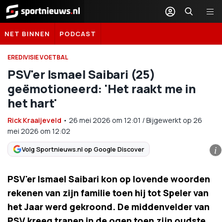
Sportnieuws.nl
NET BINNEN
PODCAST
EREDIVISIE VOETBAL
PSV'er Ismael Saibari (25)
geëmotioneerd: 'Het raakt me in
het hart'
Rick Kraaijeveld
•
26 mei 2026
om
12:01
/
Bijgewerkt op 26
mei 2026 om 12:02
Volg Sportnieuws.nl op Google Discover
i
PSV'er Ismael Saibari kon op lovende woorden
rekenen van zijn familie toen hij tot Speler van
het Jaar werd gekroond. De middenvelder van
PSV kreeg tranen in de ogen toen zijn oudste