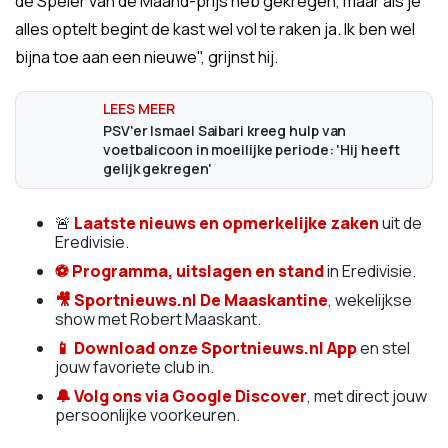
de Speler van de Maand-prijs heb gekregen, maar als je
alles optelt begint de kast wel vol te raken ja. Ik ben wel
bijna toe aan een nieuwe", grijnst hij.
PSV'er Ismael Saibari kreeg hulp van
voetbalicoon in moeilijke periode: 'Hij heeft
gelijk gekregen'
🚨
Laatste nieuws en opmerkelijke zaken
uit de
Eredivisie.
⚽
Programma, uitslagen en stand
in Eredivisie.
🎥
Sportnieuws.nl De Maaskantine
, wekelijkse
show met Robert Maaskant.
📱
Download onze Sportnieuws.nl App
en stel
jouw favoriete club in.
🔔
Volg ons via Google Discover
, met direct jouw
persoonlijke voorkeuren.