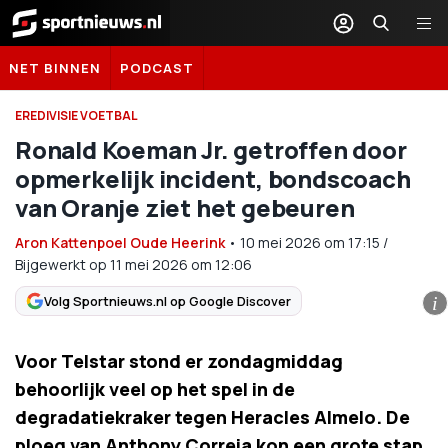
Sportnieuws.nl
NET BINNEN
PODCAST
EREDIVISIE VOETBAL
Ronald Koeman Jr. getroffen door
opmerkelijk incident, bondscoach
van Oranje ziet het gebeuren
Aron Kattenpoel Oude Heerink
•
10 mei 2026
om
17:15
/
Bijgewerkt op 11 mei 2026 om 12:06
Volg Sportnieuws.nl op Google Discover
i
Voor Telstar stond er zondagmiddag
behoorlijk veel op het spel in de
degradatiekraker tegen Heracles Almelo. De
ploeg van Anthony Correia kon een grote stap