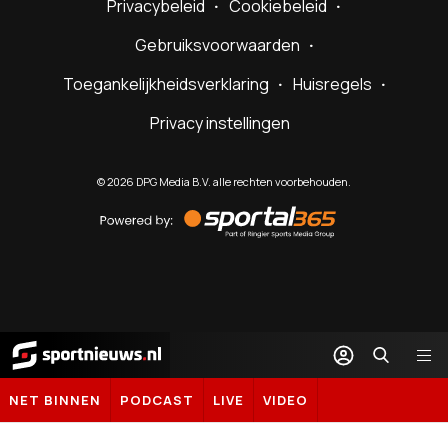
Privacybeleid
Cookiebeleid
Gebruiksvoorwaarden
Toegankelijkheidsverklaring
Huisregels
Privacy instellingen
©
2026
DPG Media B.V. alle rechten voorbehouden.
Powered
by
Sportal365
Sportnieuws.nl
NET BINNEN
PODCAST
LIVE
VIDEO