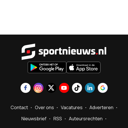
Sportnieu
Contact
Over ons
Vacatures
Adverteren
Nieuwsbrief
RSS
Auteursrechten