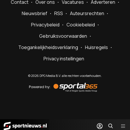
Contact
Over ons
Vacatures
Adverteren
Nieuwsbrief
RSS
Auteursrechten
Privacybeleid
Cookiebeleid
Gebruiksvoorwaarden
Toegankelijkheidsverklaring
Huisregels
Privacy instellingen
©
2026
DPG Media B.V. alle rechten voorbehouden.
Powered
by
Sportal365