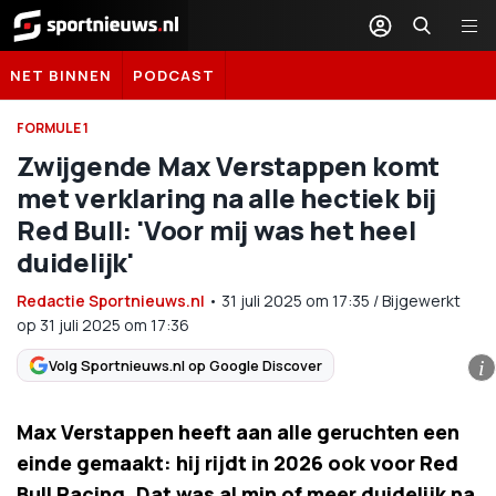
Sportnieuws.nl
NET BINNEN
PODCAST
FORMULE 1
Zwijgende Max Verstappen komt
met verklaring na alle hectiek bij
Red Bull: 'Voor mij was het heel
duidelijk'
Redactie Sportnieuws.nl
•
31 juli 2025
om
17:35
/
Bijgewerkt
op 31 juli 2025 om 17:36
Volg Sportnieuws.nl op Google Discover
i
Max Verstappen heeft aan alle geruchten een
einde gemaakt: hij rijdt in 2026 ook voor Red
Bull Racing. Dat was al min of meer duidelijk na