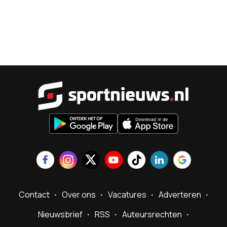
Sportnieu
Contact
Over ons
Vacatures
Adverteren
Nieuwsbrief
RSS
Auteursrechten