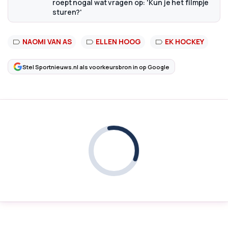
roept nogal wat vragen op: 'Kun je het filmpje
sturen?'
NAOMI VAN AS
ELLEN HOOG
EK HOCKEY
Stel Sportnieuws.nl als voorkeursbron in op Google