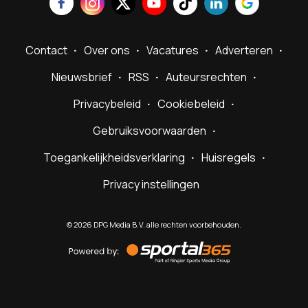
Contact
Over ons
Vacatures
Adverteren
Nieuwsbrief
RSS
Auteursrechten
Privacybeleid
Cookiebeleid
Gebruiksvoorwaarden
Toegankelijkheidsverklaring
Huisregels
Privacy instellingen
©
2026
DPG Media B.V. alle rechten voorbehouden.
Powered
by
Sportal365