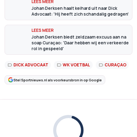
Johan Derksen haalt keihard uit naar Dick
Advocaat: 'Hij heeft zich schandalig gedragen'
Johan Derksen biedt zeldzaam excuus aan na
soap Curaçao: 'Daar hebben wij een verkeerde
rol in gespeeld'
DICK ADVOCAAT
WK VOETBAL
CURAÇAO
Stel Sportnieuws.nl als voorkeursbron in op Google