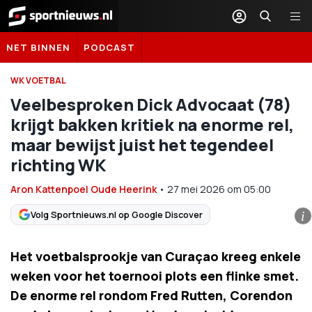
Sportnieuws.nl
NET BINNEN
PODCAST
WK VOETBAL
Veelbesproken Dick Advocaat (78)
krijgt bakken kritiek na enorme rel,
maar bewijst juist het tegendeel
richting WK
Aron Kattenpoel Oude Heerink
•
27 mei 2026
om
05:00
Volg Sportnieuws.nl op Google Discover
i
Het voetbalsprookje van Curaçao kreeg enkele
weken voor het toernooi plots een flinke smet.
De enorme rel rondom Fred Rutten, Corendon