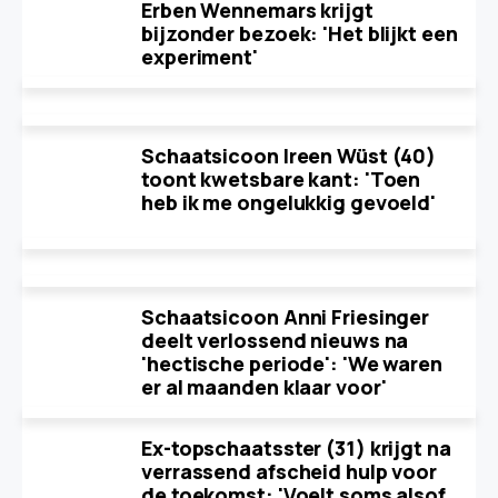
Erben Wennemars krijgt
bijzonder bezoek: 'Het blijkt een
experiment'
Schaatsicoon Ireen Wüst (40)
toont kwetsbare kant: 'Toen
heb ik me ongelukkig gevoeld'
Schaatsicoon Anni Friesinger
deelt verlossend nieuws na
'hectische periode': 'We waren
er al maanden klaar voor'
Ex-topschaatsster (31) krijgt na
verrassend afscheid hulp voor
de toekomst: 'Voelt soms alsof