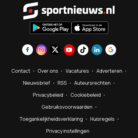
Sportnieu
Contact
Over ons
Vacatures
Adverteren
Nieuwsbrief
RSS
Auteursrechten
Privacybeleid
Cookiebeleid
Gebruiksvoorwaarden
Toegankelijkheidsverklaring
Huisregels
Privacy instellingen