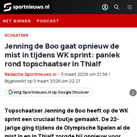
Sportnieuws.nl
NET BINNEN
PODCAST
SCHAATSEN
Jenning de Boo gaat opnieuw de
mist in tijdens WK sprint: paniek
rond topschaatser in Thialf
Redactie Sportnieuws.nl
•
5 maart 2026
om
21:56
/
Bijgewerkt op 5 maart 2026 om 22:21
Volg Sportnieuws.nl op Google Discover
i
Topschaatser Jenning de Boo heeft op de WK
sprint een cruciaal foutje gemaakt. De 22-
jarige ging tijdens de Olympische Spelen al de
mist in en in Thialf zorgde hij opnieuw voor