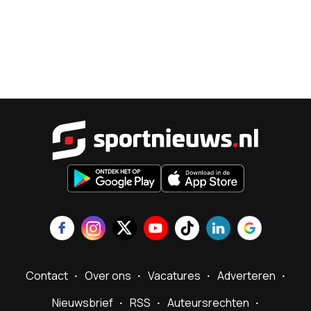
Sportnieu
Contact
Over ons
Vacatures
Adverteren
Nieuwsbrief
RSS
Auteursrechten