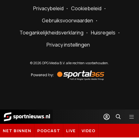
Privacybeleid
Cookiebeleid
Gebruiksvoorwaarden
Toegankelijkheidsverklaring
Huisregels
Privacy instellingen
©
2026
DPG Media B.V. alle rechten voorbehouden.
Powered
by
Sportal365
Sportnieuws.nl
NET BINNEN
PODCAST
LIVE
VIDEO