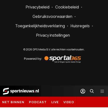
Privacybeleid
Cookiebeleid
Gebruiksvoorwaarden
Toegankelijkheidsverklaring
Huisregels
Privacy instellingen
©
2026
DPG Media B.V. alle rechten voorbehouden.
Powered
by
Sportal365
Sportnieuws.nl
NET BINNEN
PODCAST
LIVE
VIDEO