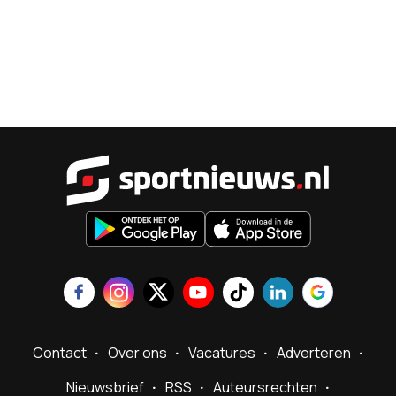
Sportnieu
Contact
Over ons
Vacatures
Adverteren
Nieuwsbrief
RSS
Auteursrechten