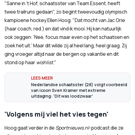
"Sanne in ‘t Hof, schaatsster van Team Essent, heeft
twee trailruns gedaan", zo begint tweevoudig olympisch
kampioene hockey Ellen Hoog. "Dat mocht van Jac Orie
(haar coach, red.) en dat vind ik mooi. Hij kan natuurlijk
ook zeggen: 'Nee, focus maar even op het schaatsen en
zoek het uit.' Maar dit wilde zij al heel lang, heel graag. Zij
ging vroeger altijd naar de bergen op vakantie en dit
stond op haar
wishlist
."
Nederlandse schaatsster (28) volgt voorbeeld
van icoon Sven Kramer met extreme
uitdaging: 'Dit was loodzwaar'
'Volgens mij viel het vies tegen'
Hoog gaat verder in de
Sportnieuws.nl
-podcast die ze