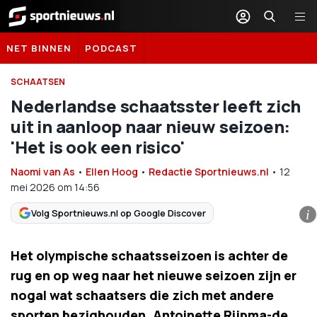
Sportnieuws.nl
NET BINNEN
PODCAST
SCHAATSEN
Nederlandse schaatsster leeft zich
uit in aanloop naar nieuw seizoen:
'Het is ook een risico'
Naomi van As
•
Ellen Hoog
•
Redactie Sportnieuws.nl
•
12
mei 2026
om
14:56
Volg Sportnieuws.nl op Google Discover
i
Het olympische schaatsseizoen is achter de
rug en op weg naar het nieuwe seizoen zijn er
nogal wat schaatsers die zich met andere
sporten bezighouden. Antoinette Rijpma-de