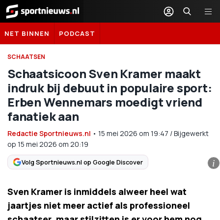
Sportnieuws.nl
NET BINNEN
PODCAST
SCHAATSEN
Schaatsicoon Sven Kramer maakt
indruk bij debuut in populaire sport:
Erben Wennemars moedigt vriend
fanatiek aan
Redactie Sportnieuws.nl
•
15 mei 2026
om
19:47
/
Bijgewerkt
op 15 mei 2026 om 20:19
Volg Sportnieuws.nl op Google Discover
i
Sven Kramer is inmiddels alweer heel wat
jaartjes niet meer actief als professioneel
schaatser, maar stilzitten is er voor hem nog