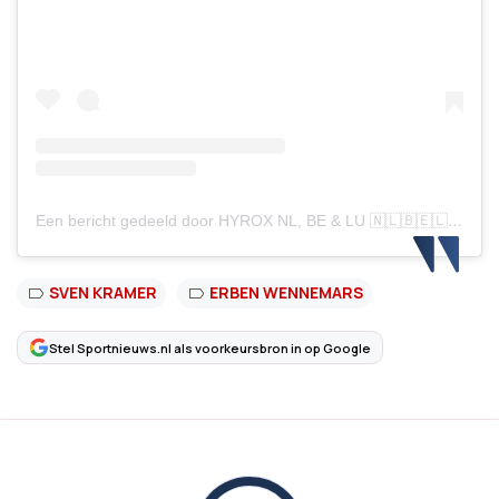
Een bericht gedeeld door HYROX NL, BE & LU 🇳🇱🇧🇪🇱🇺 (@hyroxbenelux)
SVEN KRAMER
ERBEN WENNEMARS
Stel Sportnieuws.nl als voorkeursbron in op Google