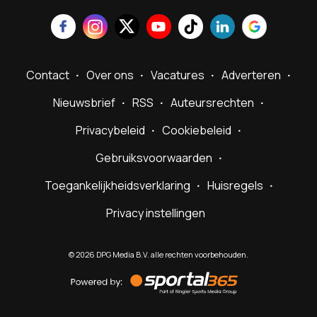
Contact
Over ons
Vacatures
Adverteren
Nieuwsbrief
RSS
Auteursrechten
Privacybeleid
Cookiebeleid
Gebruiksvoorwaarden
Toegankelijkheidsverklaring
Huisregels
Privacy instellingen
©
2026
DPG Media B.V. alle rechten voorbehouden.
Powered
by
Sportal365