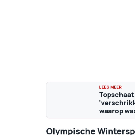
Topschaat
'verschrikk
waarop was
Olympische Wintersp