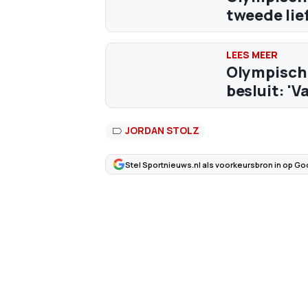
tweede lief
Olympisch
besluit: 'V
JORDAN STOLZ
Stel Sportnieuws.nl als voorkeursbron in op Go