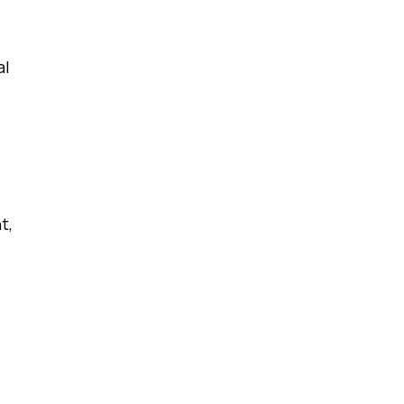
al
t,