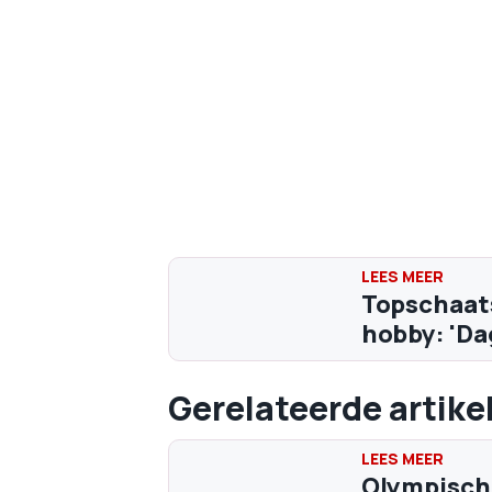
Topschaatse
hobby: 'Da
Gerelateerde artike
Olympisch