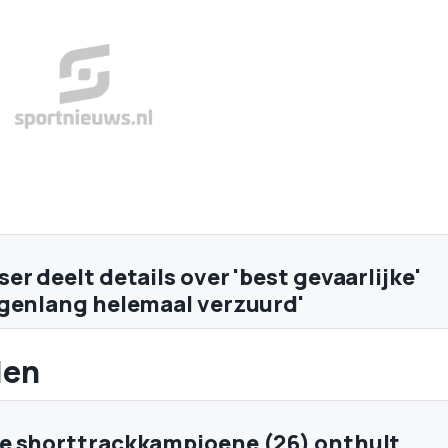
r deelt details over 'best gevaarlijke'
genlang helemaal verzuurd'
len
e shorttrackkampioene (26) onthult