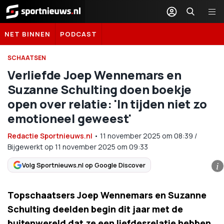
Sportnieuws.nl
NET BINNEN
PODCAST
SCHAATSEN
Verliefde Joep Wennemars en
Suzanne Schulting doen boekje
open over relatie: 'In tijden niet zo
emotioneel geweest'
Redactie Sportnieuws.nl
•
11 november 2025
om
08:39
/
Bijgewerkt op 11 november 2025 om 09:33
Volg Sportnieuws.nl op Google Discover
i
Topschaatsers Joep Wennemars en Suzanne
Schulting deelden begin dit jaar met de
buitenwereld dat ze een liefdesrelatie hebben.