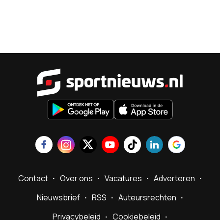
Sportnieu
Contact
Over ons
Vacatures
Adverteren
Nieuwsbrief
RSS
Auteursrechten
Privacybeleid
Cookiebeleid