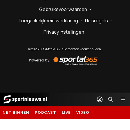
Gebruiksvoorwaarden
Toegankelijkheidsverklaring
Huisregels
Privacy instellingen
©
2026
DPG Media B.V. alle rechten voorbehouden.
Powered
by
Sportal365
Sportnieuws.nl
NET BINNEN
PODCAST
LIVE
VIDEO