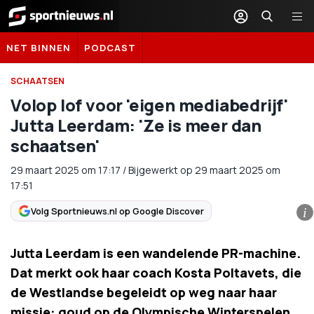
Sportnieuws.nl
NET BINNEN
PODCAST
SCHAATSEN
Volop lof voor 'eigen mediabedrijf'
Jutta Leerdam: 'Ze is meer dan
schaatsen'
29 maart 2025
om
17:17
/
Bijgewerkt op 29 maart 2025 om
17:51
Volg Sportnieuws.nl op Google Discover
i
Jutta Leerdam is een wandelende PR-machine.
Dat merkt ook haar coach Kosta Poltavets, die
de Westlandse begeleidt op weg naar haar
missie: goud op de Olympische Winterspelen