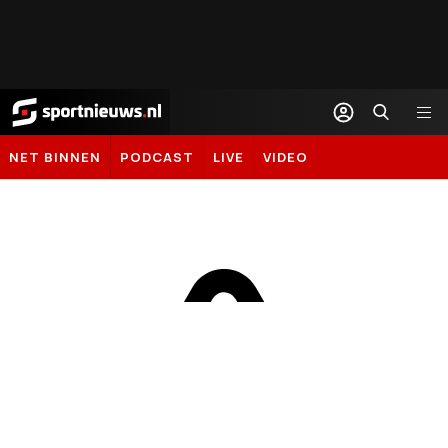
Sportnieuws.nl
NET BINNEN
PODCAST
LIVE
VIDEO