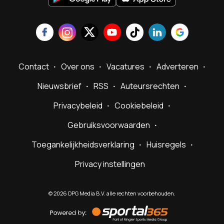
Contact
Over ons
Vacatures
Adverteren
Nieuwsbrief
RSS
Auteursrechten
Privacybeleid
Cookiebeleid
Gebruiksvoorwaarden
Toegankelijkheidsverklaring
Huisregels
Privacy instellingen
©
2026
DPG Media B.V. alle rechten voorbehouden.
Powered
by
Sportal365