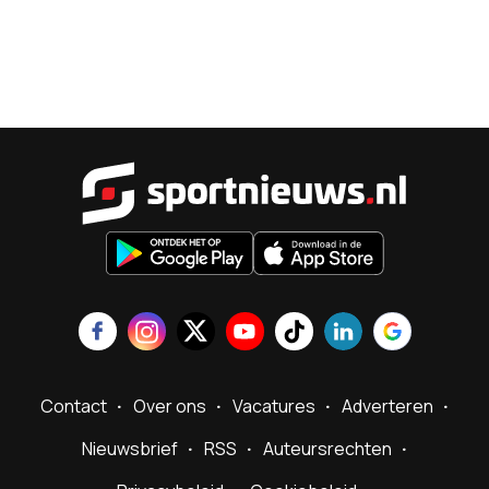
Sportnieu
Contact
Over ons
Vacatures
Adverteren
Nieuwsbrief
RSS
Auteursrechten