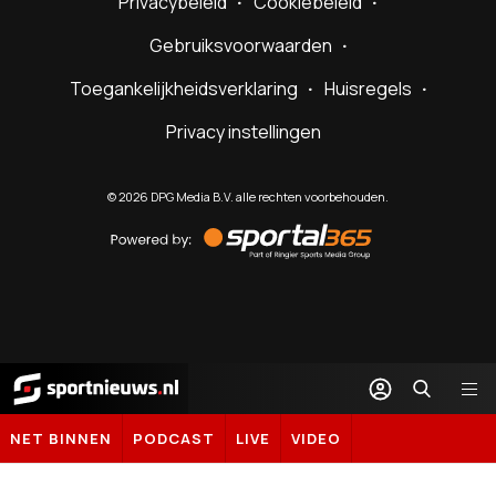
Privacybeleid
Cookiebeleid
Gebruiksvoorwaarden
Toegankelijkheidsverklaring
Huisregels
Privacy instellingen
©
2026
DPG Media B.V. alle rechten voorbehouden.
Powered
by
Sportal365
Sportnieuws.nl
NET BINNEN
PODCAST
LIVE
VIDEO